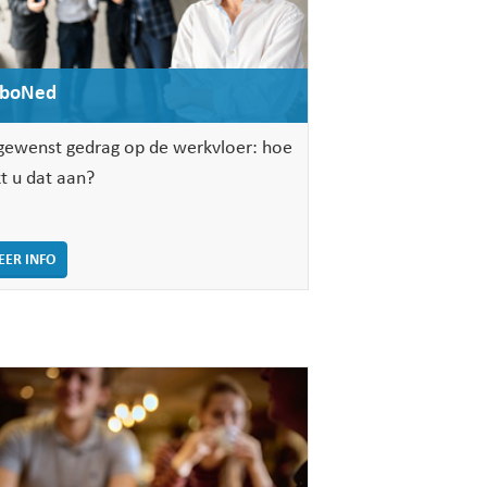
rboNed
ewenst gedrag op de werkvloer: hoe
t u dat aan?
EER INFO