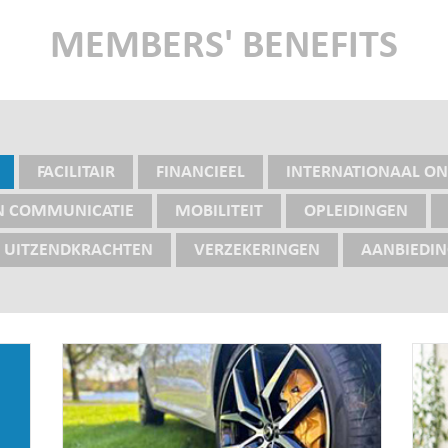
MEMBERS' BENEFITS
FACILITAIR
FINANCIEEL
INTERNATIONAAL O
N COMMUNICATIE
MOBILITEIT
OPLEIDINGEN
UITZENDKRACHTEN
VERZEKERINGEN
AANBIEDI